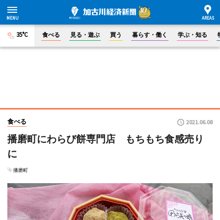
35°C
食べる
見る・遊ぶ
買う
暮らす・働く
学ぶ・知る
食べる
2021.06.08
播磨町にわらび餅専門店 もちもち食感売り
に
播磨町