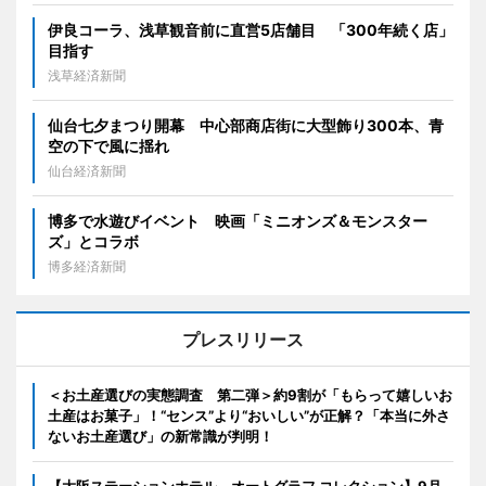
伊良コーラ、浅草観音前に直営5店舗目 「300年続く店」
目指す
浅草経済新聞
仙台七夕まつり開幕 中心部商店街に大型飾り300本、青
空の下で風に揺れ
仙台経済新聞
博多で水遊びイベント 映画「ミニオンズ＆モンスター
ズ」とコラボ
博多経済新聞
プレスリリース
＜お土産選びの実態調査 第二弾＞約9割が「もらって嬉しいお
土産はお菓子」！“センス”より“おいしい”が正解？「本当に外さ
ないお土産選び」の新常識が判明！