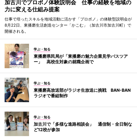
加古川でプロボノ体験説明会 仕事の経験を地域の
力に変える仕組み提案
仕事で培ったスキルを地域活動に活かす「プロボノ」の体験型説明会が
8月22日、東播磨生活創造センター「かこむ」（加古川市加古川町）で
開催される。
学ぶ・知る
東播磨県民局が「東播磨の魅力企業見学バスツア
ー」 高校生対象の就職企画で
学ぶ・知る
東播磨高放送部がラジオ生放送に挑戦 BAN-BAN
ラジオで番組制作
学ぶ・知る
加古川で「多様な進路相談会」 通信制・全日制な
ど12校が参加