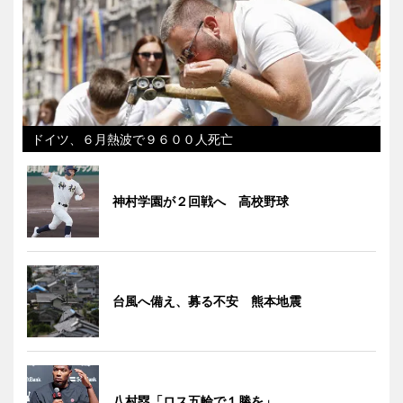
ドイツ、６月熱波で９６００人死亡
神村学園が２回戦へ 高校野球
台風へ備え、募る不安 熊本地震
八村塁「ロス五輪で１勝を」