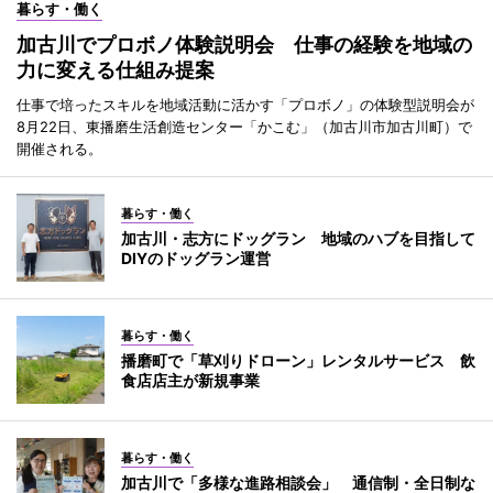
暮らす・働く
加古川でプロボノ体験説明会 仕事の経験を地域の
力に変える仕組み提案
仕事で培ったスキルを地域活動に活かす「プロボノ」の体験型説明会が
8月22日、東播磨生活創造センター「かこむ」（加古川市加古川町）で
開催される。
暮らす・働く
加古川・志方にドッグラン 地域のハブを目指して
DIYのドッグラン運営
暮らす・働く
播磨町で「草刈りドローン」レンタルサービス 飲
食店店主が新規事業
暮らす・働く
加古川で「多様な進路相談会」 通信制・全日制な