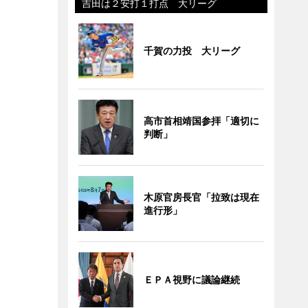
吉田は２安打１打点 大リーグ
千賀の力投 大リーグ
高市首相靖国参拝「適切に
判断」
木原官房長官「拉致は現在
進行形」
ＥＰＡ視野に議論継続