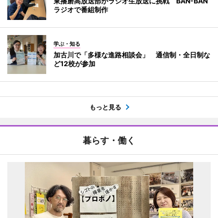
東播磨高放送部がラジオ生放送に挑戦 BAN-BAN
ラジオで番組制作
学ぶ・知る
加古川で「多様な進路相談会」 通信制・全日制な
ど12校が参加
もっと見る
暮らす・働く