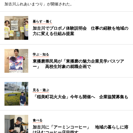
加古川ふれあいまつり」が開催された。
暮らす・働く
加古川でプロボノ体験説明会 仕事の経験を地域の
力に変える仕組み提案
学ぶ・知る
東播磨県民局が「東播磨の魅力企業見学バスツア
ー」 高校生対象の就職企画で
見る・遊ぶ
「稲美町花火大会」今年も開催へ 企業協賛募集も
食べる
加古川に「アーミンコーヒー」 地域の暮らしに溶
け込むコーヒー店目指す