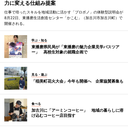
力に変える仕組み提案
仕事で培ったスキルを地域活動に活かす「プロボノ」の体験型説明会が
8月22日、東播磨生活創造センター「かこむ」（加古川市加古川町）で
開催される。
学ぶ・知る
東播磨県民局が「東播磨の魅力企業見学バスツア
ー」 高校生対象の就職企画で
見る・遊ぶ
「稲美町花火大会」今年も開催へ 企業協賛募集も
食べる
加古川に「アーミンコーヒー」 地域の暮らしに溶
け込むコーヒー店目指す