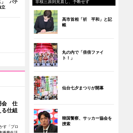
非核三原則見直し、予断せず
ス」 パテ
独立
高市首相「祈 平和」と記
帳
丸の内で「倍倍ファイ
ト！」
仙台七夕まつりが開幕
明会 仕
える仕組
韓国警察、サッカー協会を
捜索
かす「プロ
東播磨生活