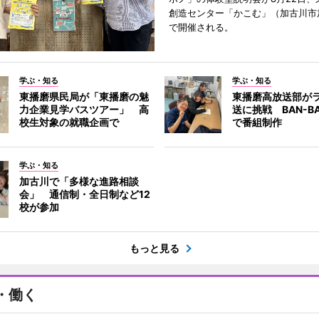
創造センター「かこむ」（加古川市
で開催される。
学ぶ・知る
学ぶ・知る
東播磨県民局が「東播磨の魅
東播磨高放送部が
力企業見学バスツアー」 高
送に挑戦 BAN-B
校生対象の就職企画で
で番組制作
学ぶ・知る
加古川で「多様な進路相談
会」 通信制・全日制など12
校が参加
もっと見る
・働く