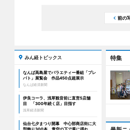
前の
みん経トピックス
特集
なんば高島屋でバラエティー番組「プレ
バト」展覧会 作品450点超展示
なんば経済新聞
伊良コーラ、浅草観音前に直営5店舗
目 「300年続く店」目指す
浅草経済新聞
仙台七夕まつり開幕 中心部商店街に大
最新ニ
型飾り300本、青空の下で風に揺れ