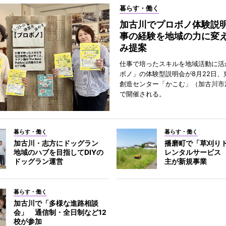
暮らす・働く
加古川でプロボノ体験説
事の経験を地域の力に変
み提案
仕事で培ったスキルを地域活動に活
ボノ」の体験型説明会が8月22日、
創造センター「かこむ」（加古川市
で開催される。
暮らす・働く
暮らす・働く
加古川・志方にドッグラン
播磨町で「草刈り
地域のハブを目指してDIYの
レンタルサービス
ドッグラン運営
主が新規事業
暮らす・働く
加古川で「多様な進路相談
会」 通信制・全日制など12
校が参加