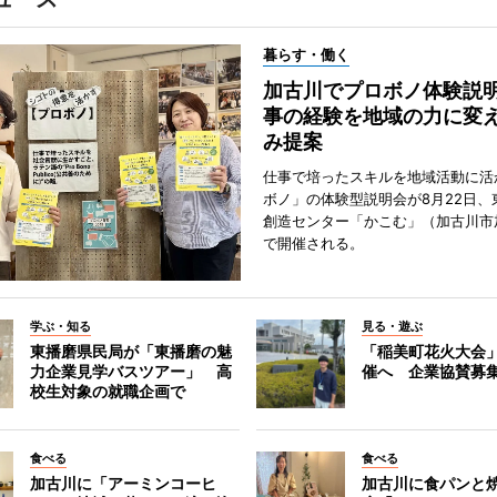
暮らす・働く
加古川でプロボノ体験説
事の経験を地域の力に変
み提案
仕事で培ったスキルを地域活動に活
ボノ」の体験型説明会が8月22日、
創造センター「かこむ」（加古川市
で開催される。
学ぶ・知る
見る・遊ぶ
東播磨県民局が「東播磨の魅
「稲美町花火大会
力企業見学バスツアー」 高
催へ 企業協賛募
校生対象の就職企画で
食べる
食べる
加古川に「アーミンコーヒ
加古川に食パンと