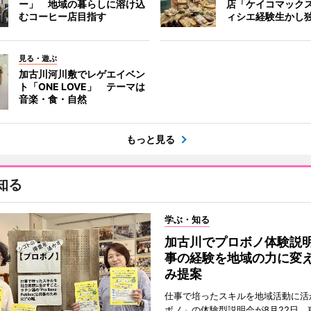
ー」 地域の暮らしに溶け込
店「ケイコマック
むコーヒー店目指す
ィシエ経験生かし
見る・遊ぶ
加古川河川敷でレゲエイベン
ト「ONE LOVE」 テーマは
音楽・食・自然
もっと見る
知る
学ぶ・知る
加古川でプロボノ体験説
事の経験を地域の力に変
み提案
仕事で培ったスキルを地域活動に活
ボノ」の体験型説明会が8月22日、