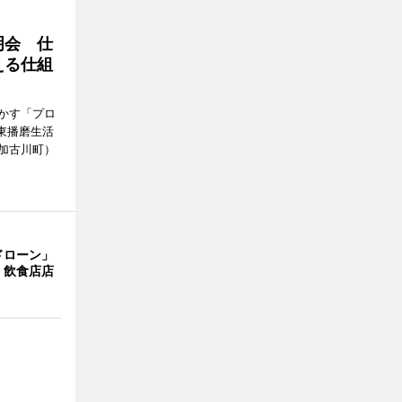
明会 仕
える仕組
かす「プロ
東播磨生活
加古川町）
ドローン」
 飲食店店