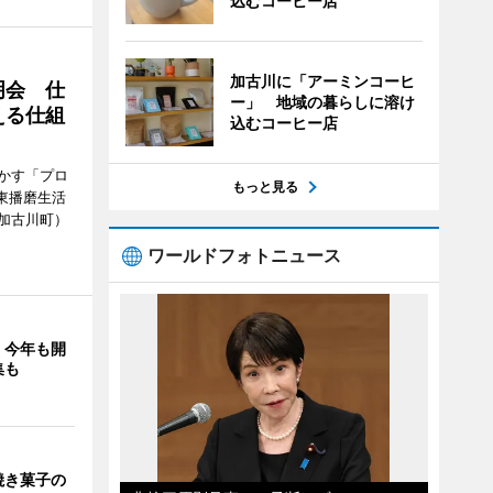
込むコーヒー店
加古川に「アーミンコーヒ
明会 仕
ー」 地域の暮らしに溶け
える仕組
込むコーヒー店
かす「プロ
もっと見る
東播磨生活
加古川町）
ワールドフォトニュース
」今年も開
集も
焼き菓子の