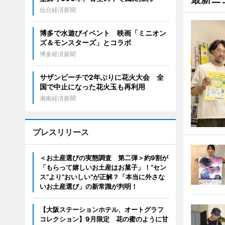
仙台経済新聞
博多で水遊びイベント 映画「ミニオン
ズ＆モンスターズ」とコラボ
博多経済新聞
サザンビーチで2年ぶりに花火大会 全
国で中止になった花火玉も再利用
湘南経済新聞
プレスリリース
＜お土産選びの実態調査 第二弾＞約9割が
「もらって嬉しいお土産はお菓子」！“セン
ス”より“おいしい”が正解？「本当に外さな
いお土産選び」の新常識が判明！
【大阪ステーションホテル、オートグラフ
コレクション】9月限定 花の蜜のように甘