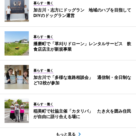
暮らす・働く
加古川・志方にドッグラン 地域のハブを目指して
DIYのドッグラン運営
暮らす・働く
播磨町で「草刈りドローン」レンタルサービス 飲
食店店主が新規事業
暮らす・働く
加古川で「多様な進路相談会」 通信制・全日制な
ど12校が参加
暮らす・働く
稲美町で社協主催「カタリバ」 たき火を囲み住民
が自由に語り合える場に
もっと見る