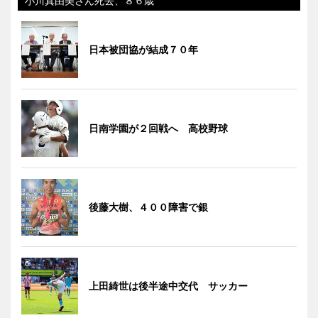
小川真由美さん死去、８６歳
日本被団協が結成７０年
日南学園が２回戦へ 高校野球
後藤大樹、４００障害で銀
上田綺世は後半途中交代 サッカー