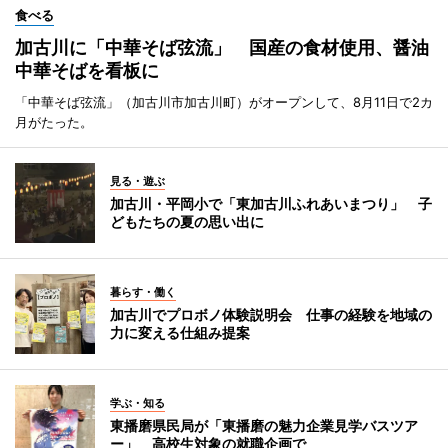
食べる
加古川に「中華そば弦流」 国産の食材使用、醤油
中華そばを看板に
「中華そば弦流」（加古川市加古川町）がオープンして、8月11日で2カ
月がたった。
見る・遊ぶ
加古川・平岡小で「東加古川ふれあいまつり」 子
どもたちの夏の思い出に
暮らす・働く
加古川でプロボノ体験説明会 仕事の経験を地域の
力に変える仕組み提案
学ぶ・知る
東播磨県民局が「東播磨の魅力企業見学バスツア
ー」 高校生対象の就職企画で