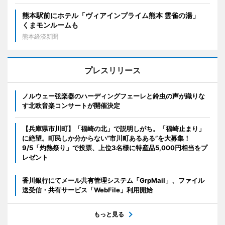
熊本駅前にホテル「ヴィアインプライム熊本 雲雀の湯」
くまモンルームも
熊本経済新聞
プレスリリース
ノルウェー弦楽器のハーディングフェーレと鈴虫の声が織りな
す北欧音楽コンサートが開催決定
【兵庫県市川町】「福崎の北」で説明しがち。「福崎止まり」
に絶望。町民しか分からない“市川町あるある”を大募集！
9/5「灼熱祭り」で投票、上位3名様に特産品5,000円相当をプ
レゼント
香川銀行にてメール共有管理システム「GrpMail」、ファイル
送受信・共有サービス「WebFile」利用開始
もっと見る