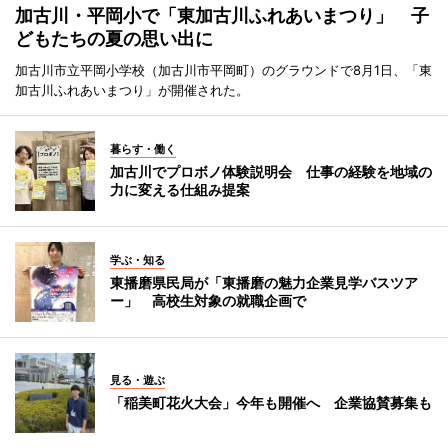
加古川・平岡小で「東加古川ふれあいまつり」 子
どもたちの夏の思い出に
加古川市立平岡小学校（加古川市平岡町）のグラウンドで8月1日、「東
加古川ふれあいまつり」が開催された。
暮らす・働く
加古川でプロボノ体験説明会 仕事の経験を地域の
力に変える仕組み提案
学ぶ・知る
東播磨県民局が「東播磨の魅力企業見学バスツア
ー」 高校生対象の就職企画で
見る・遊ぶ
「稲美町花火大会」今年も開催へ 企業協賛募集も