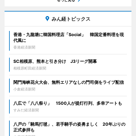
みん経トピックス
香港・九龍塘に韓国料理店「Social」 韓国定番料理を現
代風に
香港経済新聞
SC相模原、熊本と引き分け J3リーグ開幕
相模原町田経済新聞
関門海峡花火大会、無料エリアなしの門司側をライブ配信
小倉経済新聞
八広で「八八祭り」 1500人が提灯行列、多幸アートも
すみだ経済新聞
八戸の「騎馬打毬」、若手騎手の姿勇ましく 20年ぶりの
正式参拝も