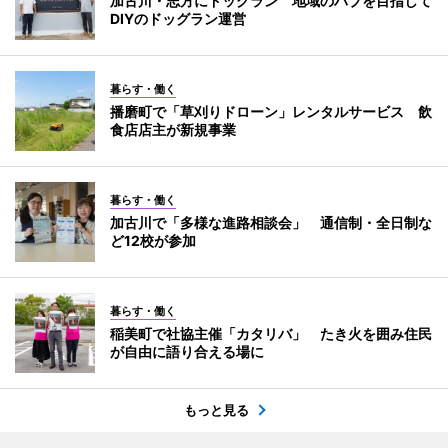
加古川・志方にドッグラン 地域のハブを目指して
DIYのドッグラン運営
暮らす・働く
播磨町で「草刈りドローン」レンタルサービス 飲
食店店主が新規事業
暮らす・働く
加古川で「多様な進路相談会」 通信制・全日制な
ど12校が参加
暮らす・働く
稲美町で社協主催「カタリバ」 たき火を囲み住民
が自由に語り合える場に
もっと見る