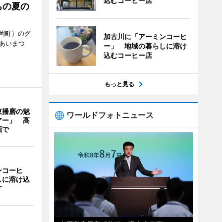
込むコーヒー店
ちの夏の
岡町）のグ
加古川に「アーミンコーヒ
あいまつ
ー」 地域の暮らしに溶け
込むコーヒー店
もっと見る
東播磨の魅
ワールドフォトニュース
アー」 高
画で
ンコーヒ
しに溶け込
す