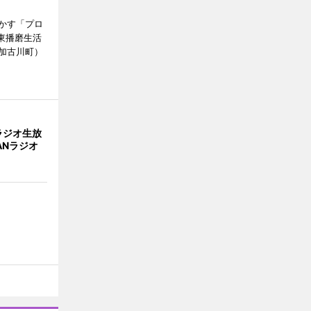
かす「プロ
東播磨生活
加古川町）
ラジオ生放
ANラジオ