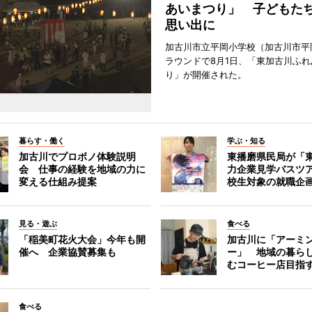
あいまつり」 子どもた
思い出に
加古川市立平岡小学校（加古川市平
ラウンドで8月1日、「東加古川ふれ
り」が開催された。
暮らす・働く
学ぶ・知る
加古川でプロボノ体験説明
東播磨県民局が「
会 仕事の経験を地域の力に
力企業見学バスツ
変える仕組み提案
校生対象の就職企
見る・遊ぶ
食べる
「稲美町花火大会」今年も開
加古川に「アーミ
催へ 企業協賛募集も
ー」 地域の暮ら
むコーヒー店目指
食べる