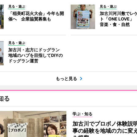
見る・遊ぶ
見る・遊ぶ
「稲美町花火大会」今年も開
加古川河川敷でレ
催へ 企業協賛募集も
ト「ONE LOVE
音楽・食・自然
見る・遊ぶ
加古川・志方にドッグラン
地域のハブを目指してDIYの
ドッグラン運営
もっと見る
知る
学ぶ・知る
加古川でプロボノ体験説
事の経験を地域の力に変