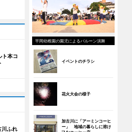
平岡幼稚園の園児によるバルーン演舞
ルト本コ
イベントのチラシ
ト
花火大会の様子
加古川に「アーミンコーヒ
ー」 地域の暮らしに溶け
古川ふれ