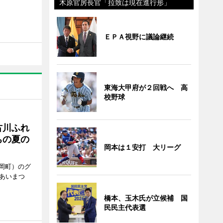
木原官房長官「拉致は現在進行形」
ＥＰＡ視野に議論継続
東海大甲府が２回戦へ 高
校野球
古川ふれ
ちの夏の
岡本は１安打 大リーグ
岡町）のグ
あいまつ
橋本、玉木氏が立候補 国
民民主代表選