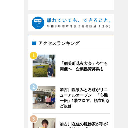
アクセスランキング
「稲美町花火大会」今年も
開催へ 企業協賛募集も
加古川温泉みとろ荘がリニ
ューアルオープン 「心機
一転」1階フロア、脱衣所な
ど改修
加古川在住の服飾家が手が