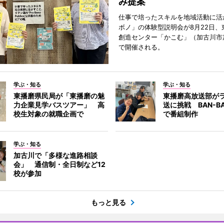
み提案
仕事で培ったスキルを地域活動に活
ボノ」の体験型説明会が8月22日、
創造センター「かこむ」（加古川市
で開催される。
学ぶ・知る
学ぶ・知る
東播磨県民局が「東播磨の魅
東播磨高放送部が
力企業見学バスツアー」 高
送に挑戦 BAN-B
校生対象の就職企画で
で番組制作
学ぶ・知る
加古川で「多様な進路相談
会」 通信制・全日制など12
校が参加
もっと見る