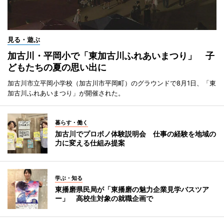
見る・遊ぶ
加古川・平岡小で「東加古川ふれあいまつり」 子
どもたちの夏の思い出に
加古川市立平岡小学校（加古川市平岡町）のグラウンドで8月1日、「東
加古川ふれあいまつり」が開催された。
暮らす・働く
加古川でプロボノ体験説明会 仕事の経験を地域の
力に変える仕組み提案
学ぶ・知る
東播磨県民局が「東播磨の魅力企業見学バスツア
ー」 高校生対象の就職企画で