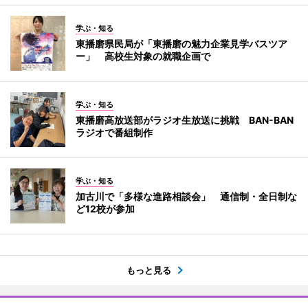
学ぶ・知る
東播磨県民局が「東播磨の魅力企業見学バスツア
ー」 高校生対象の就職企画で
学ぶ・知る
東播磨高放送部がラジオ生放送に挑戦 BAN-BAN
ラジオで番組制作
学ぶ・知る
加古川で「多様な進路相談会」 通信制・全日制な
ど12校が参加
もっと見る