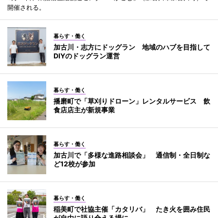
開催される。
暮らす・働く
加古川・志方にドッグラン 地域のハブを目指して
DIYのドッグラン運営
暮らす・働く
播磨町で「草刈りドローン」レンタルサービス 飲
食店店主が新規事業
暮らす・働く
加古川で「多様な進路相談会」 通信制・全日制な
ど12校が参加
暮らす・働く
稲美町で社協主催「カタリバ」 たき火を囲み住民
が自由に語り合える場に