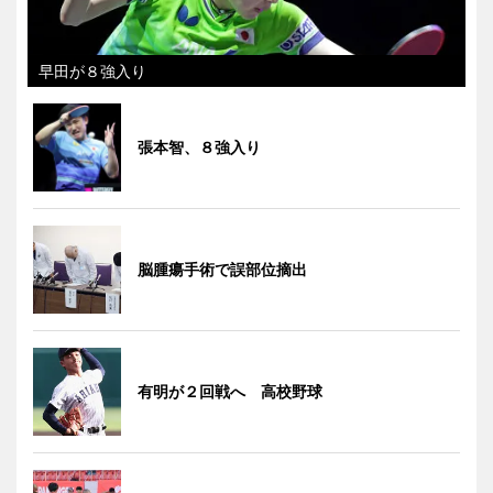
早田が８強入り
張本智、８強入り
脳腫瘍手術で誤部位摘出
有明が２回戦へ 高校野球