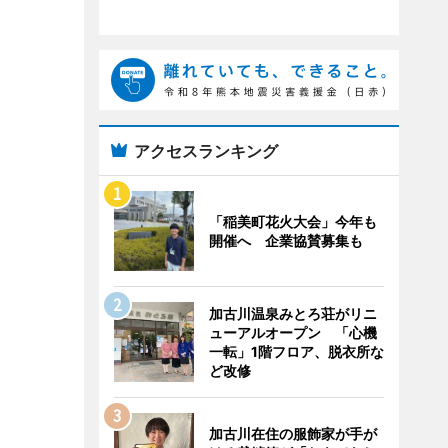
アクセスランキング
「稲美町花火大会」今年も
開催へ 企業協賛募集も
加古川温泉みとろ荘がリニ
ューアルオープン 「心機
一転」1階フロア、脱衣所な
ど改修
加古川在住の服飾家が手が