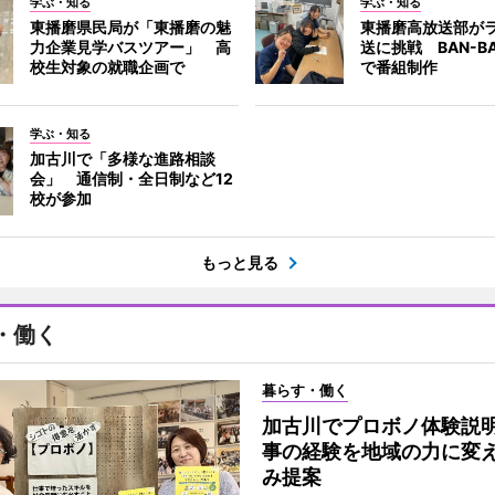
学ぶ・知る
学ぶ・知る
東播磨県民局が「東播磨の魅
東播磨高放送部が
力企業見学バスツアー」 高
送に挑戦 BAN-B
校生対象の就職企画で
で番組制作
学ぶ・知る
加古川で「多様な進路相談
会」 通信制・全日制など12
校が参加
もっと見る
・働く
暮らす・働く
加古川でプロボノ体験説
事の経験を地域の力に変
み提案