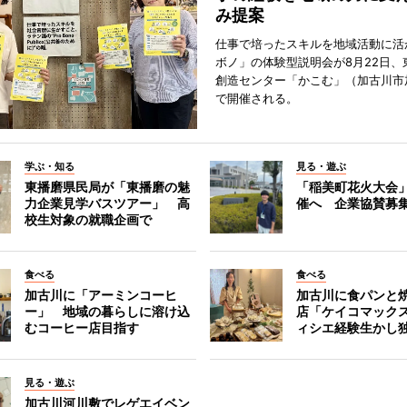
み提案
仕事で培ったスキルを地域活動に活
ボノ」の体験型説明会が8月22日、
創造センター「かこむ」（加古川市
で開催される。
学ぶ・知る
見る・遊ぶ
東播磨県民局が「東播磨の魅
「稲美町花火大会
力企業見学バスツアー」 高
催へ 企業協賛募
校生対象の就職企画で
食べる
食べる
加古川に「アーミンコーヒ
加古川に食パンと
ー」 地域の暮らしに溶け込
店「ケイコマック
むコーヒー店目指す
ィシエ経験生かし
見る・遊ぶ
加古川河川敷でレゲエイベン