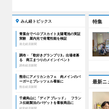
みん経トピックス
特集
青葉台でペロブスカイト太陽電池の実証
実験 屋内光で発電性能を検証
港北経済新聞
調布・「歌好きグランプリ3」出場者募
る 商工まつりのメインイベント
調布経済新聞
熊谷にアメリカンカフェ 肉メインのバ
最新ニ
ーガーとプレッツェル看板に
熊谷経済新聞
千歳烏山に「ディア ブレッド」 フラン
ス伝統製法のバゲットを看板商品に
経堂経済新聞