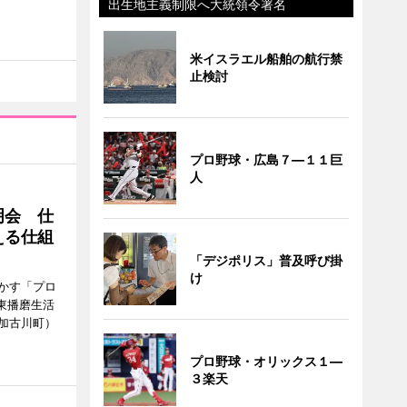
出生地主義制限へ大統領令署名
米イスラエル船舶の航行禁
止検討
プロ野球・広島７―１１巨
人
明会 仕
える仕組
「デジポリス」普及呼び掛
け
かす「プロ
東播磨生活
加古川町）
プロ野球・オリックス１―
３楽天