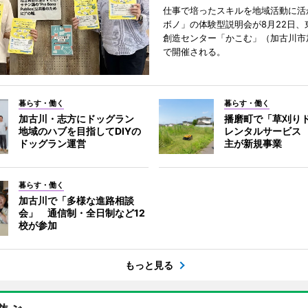
仕事で培ったスキルを地域活動に活
ボノ」の体験型説明会が8月22日、
創造センター「かこむ」（加古川市
で開催される。
暮らす・働く
暮らす・働く
加古川・志方にドッグラン
播磨町で「草刈り
地域のハブを目指してDIYの
レンタルサービス
ドッグラン運営
主が新規事業
暮らす・働く
加古川で「多様な進路相談
会」 通信制・全日制など12
校が参加
もっと見る