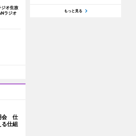
ラジオ生放
もっと見る
ANラジオ
明会 仕
える仕組