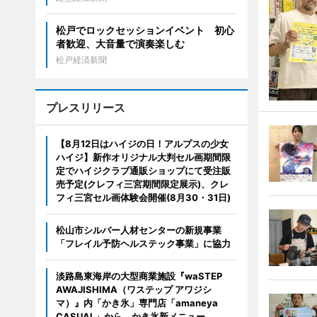
松戸でロックセッションイベント 初心
者歓迎、大音量で演奏楽しむ
松戸経済新聞
プレスリリース
【8月12日はハイジの日！アルプスの少女
ハイジ】新作オリジナル大判セル画期間限
定でハイジクラブ通販ショップにて受注販
売予定(クレフィ三宮期間限定展示)、クレ
フィ三宮セル画体験会開催(8月30・31日)
松山市シルバー人材センターの新規事業
「フレイル予防ヘルステック事業」に協力
淡路島東海岸の大型商業施設『waSTEP
AWAJISHIMA（ワステップ アワジシ
マ）』内「かき氷」専門店「amaneya
CASUAL」から、かき氷新メニュー、