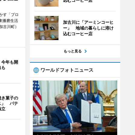
込むコーヒー店
かす「プロ
東播磨生活
加古川に「アーミンコーヒ
加古川町）
ー」 地域の暮らしに溶け
込むコーヒー店
もっと見る
」今年も開
集も
ワールドフォトニュース
焼き菓子の
ス」 パテ
独立