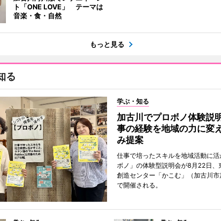
ト「ONE LOVE」 テーマは
音楽・食・自然
もっと見る
知る
学ぶ・知る
加古川でプロボノ体験説
事の経験を地域の力に変
み提案
仕事で培ったスキルを地域活動に活
ボノ」の体験型説明会が8月22日、
創造センター「かこむ」（加古川市
で開催される。