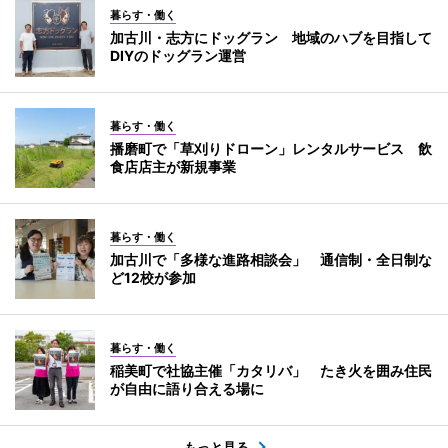
暮らす・働く
加古川・志方にドッグラン 地域のハブを目指して
DIYのドッグラン運営
暮らす・働く
播磨町で「草刈りドローン」レンタルサービス 飲
食店店主が新規事業
暮らす・働く
加古川で「多様な進路相談会」 通信制・全日制な
ど12校が参加
暮らす・働く
稲美町で社協主催「カタリバ」 たき火を囲み住民
が自由に語り合える場に
もっと見る