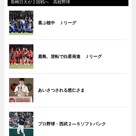
長崎日大が２回戦へ 高校野球
喜ぶ植中 Ｊリーグ
鹿島、逆転で白星発進 Ｊリーグ
あいさつされる悠仁さま
プロ野球・西武２―５ソフトバンク