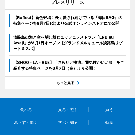
プレスリリース
【Reflect】新色登場！長く愛され続けている『毎日BAG』の
特集ページを8月7日(金)より公式オンラインストアにて公開
淡路島の海と空を望む新ビュッフェレストラン「Le Bleu
Awaji」が8月1日オープン【グランドメルキュール淡路島リゾ
ート＆スパ】
【SHOO・LA・RUE】「さらりと快適。通気性がいい服」をご
紹介する特集ページを8月7日（金）より公開！
もっと見る
食べる
見る・遊ぶ
買う
暮らす・働く
学ぶ・知る
特集