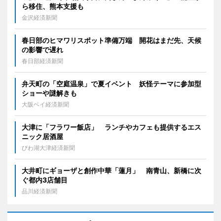
ら移住、熊本支援も
金沢経済新聞
春日部のヒマワリスポット準備万端 開花はまだ先、天候
の影響で遅れ
春日部経済新聞
弁天町の「空庭温泉」で夏イベント 妖怪テーマに参加型
ショーや謎解きも
大阪ベイ経済新聞
大津に「フラワー飯店」 ランチやカフェも提供するエス
ニック居酒屋
びわ湖大津経済新聞
大井町にギョーザと創作中華「蓮月」 南青山、新橋に次
ぐ都内3店舗目
品川経済新聞