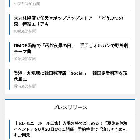
シブヤ経済新聞
大丸札幌店で任天堂ポップアップストア 「どうぶつの
森」特設エリアも
札幌経済新聞
OMO5函館で「函館夜景の日」 手回しオルガンで野外劇
テーマ曲
函館経済新聞
香港・九龍塘に韓国料理店「Social」 韓国定番料理を現
代風に
香港経済新聞
プレスリリース
【セレモニーホール三宮】入場無料で楽しめる！「夏休み体験
イベント」を8月20日(木)に開催｜予約特典で「流しそうめん」
もご用意！