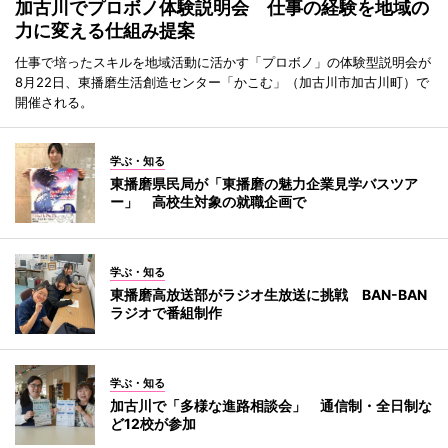
加古川でプロボノ体験説明会 仕事の経験を地域の
力に変える仕組み提案
仕事で培ったスキルを地域活動に活かす「プロボノ」の体験型説明会が
8月22日、東播磨生活創造センター「かこむ」（加古川市加古川町）で
開催される。
学ぶ・知る
東播磨県民局が「東播磨の魅力企業見学バスツア
ー」 高校生対象の就職企画で
学ぶ・知る
東播磨高放送部がラジオ生放送に挑戦 BAN-BAN
ラジオで番組制作
学ぶ・知る
加古川で「多様な進路相談会」 通信制・全日制な
ど12校が参加