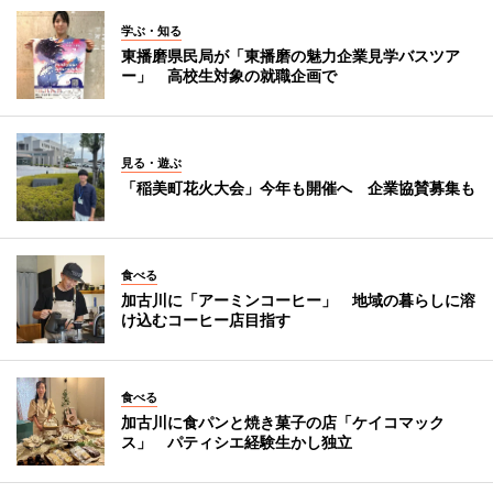
学ぶ・知る
東播磨県民局が「東播磨の魅力企業見学バスツア
ー」 高校生対象の就職企画で
見る・遊ぶ
「稲美町花火大会」今年も開催へ 企業協賛募集も
食べる
加古川に「アーミンコーヒー」 地域の暮らしに溶
け込むコーヒー店目指す
食べる
加古川に食パンと焼き菓子の店「ケイコマック
ス」 パティシエ経験生かし独立