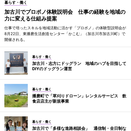
暮らす・働く
加古川でプロボノ体験説明会 仕事の経験を地域の
力に変える仕組み提案
仕事で培ったスキルを地域活動に活かす「プロボノ」の体験型説明会が
8月22日、東播磨生活創造センター「かこむ」（加古川市加古川町）で
開催される。
暮らす・働く
加古川・志方にドッグラン 地域のハブを目指して
DIYのドッグラン運営
暮らす・働く
播磨町で「草刈りドローン」レンタルサービス 飲
食店店主が新規事業
暮らす・働く
加古川で「多様な進路相談会」 通信制・全日制な