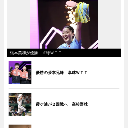
張本美和が優勝 卓球ＷＴＴ
優勝の張本兄妹 卓球ＷＴＴ
霞ケ浦が２回戦へ 高校野球