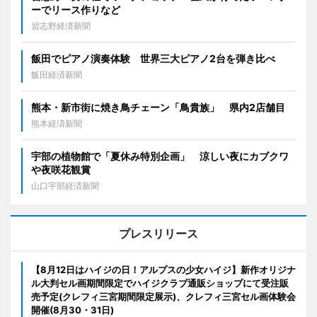
ーでリース作りなど
習志野経済新聞
飯田でピアノ演奏体験 世界三大ピアノ2台を弾き比べ
飯田経済新聞
熊本・新市街に焼き鳥チェーン「鳥貴族」 県内2店舗目
熊本経済新聞
宇部の植物館で「夏休み特別企画」 涼しい夜にカブクワ
や夜咲花観賞
山口宇部経済新聞
プレスリリース
【8月12日はハイジの日！アルプスの少女ハイジ】新作オリジナ
ル大判セル画期間限定でハイジクラブ通販ショップにて受注販
売予定(クレフィ三宮期間限定展示)、クレフィ三宮セル画体験会
開催(8月30・31日)