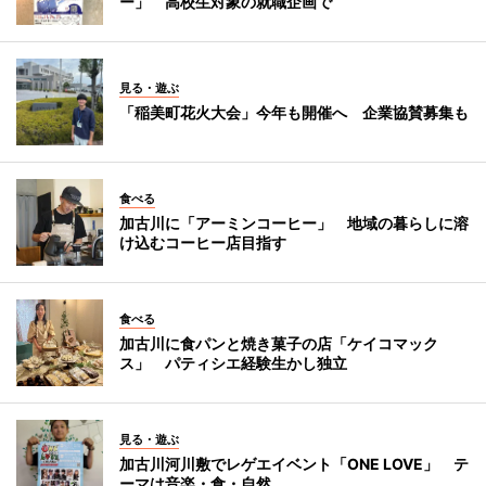
ー」 高校生対象の就職企画で
見る・遊ぶ
「稲美町花火大会」今年も開催へ 企業協賛募集も
食べる
加古川に「アーミンコーヒー」 地域の暮らしに溶
け込むコーヒー店目指す
食べる
加古川に食パンと焼き菓子の店「ケイコマック
ス」 パティシエ経験生かし独立
見る・遊ぶ
加古川河川敷でレゲエイベント「ONE LOVE」 テ
ーマは音楽・食・自然