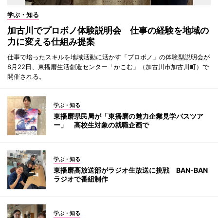
学ぶ・知る
加古川でプロボノ体験説明会 仕事の経験を地域の
力に変える仕組み提案
仕事で培ったスキルを地域活動に活かす「プロボノ」の体験型説明会が
8月22日、東播磨生活創造センター「かこむ」（加古川市加古川町）で
開催される。
学ぶ・知る
東播磨県民局が「東播磨の魅力企業見学バスツア
ー」 高校生対象の就職企画で
学ぶ・知る
東播磨高放送部がラジオ生放送に挑戦 BAN-BAN
ラジオで番組制作
学ぶ・知る