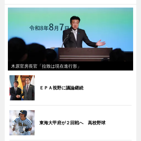
木原官房長官「拉致は現在進行形」
ＥＰＡ視野に議論継続
東海大甲府が２回戦へ 高校野球