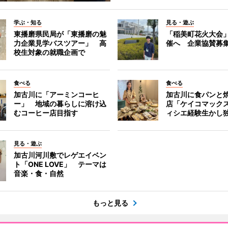
学ぶ・知る
見る・遊ぶ
東播磨県民局が「東播磨の魅
「稲美町花火大会
力企業見学バスツアー」 高
催へ 企業協賛募
校生対象の就職企画で
食べる
食べる
加古川に「アーミンコーヒ
加古川に食パンと
ー」 地域の暮らしに溶け込
店「ケイコマック
むコーヒー店目指す
ィシエ経験生かし
見る・遊ぶ
加古川河川敷でレゲエイベン
ト「ONE LOVE」 テーマは
音楽・食・自然
もっと見る