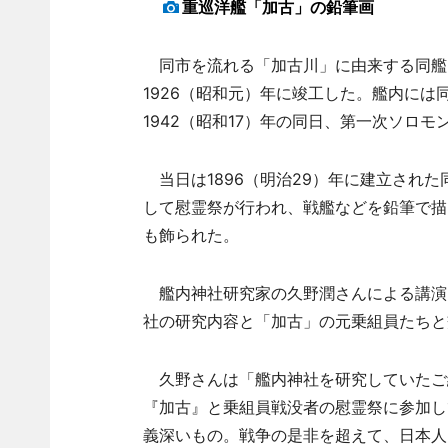
重巡洋艦「加古」の鉛筆画
同市を流れる「加古川」に由来する同艦
1926（昭和元）年に竣工した。艦内に
1942（昭和17）年の同日、第一次ソロ
当日は1896（明治29）年に建立された
して慰霊祭が行われ、戦艦などを鉛筆で描
も飾られた。
艦内神社研究家の久野潤さんによる講演
社の研究内容と「加古」の元乗組員たちと
久野さんは「艦内神社を研究していたご
『加古』と乗組員戦没者の慰霊祭に参加し
義深いもの。戦争の是非を超えて、日本人