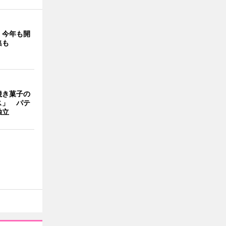
」今年も開
集も
焼き菓子の
ス」 パテ
独立