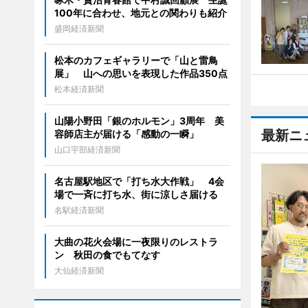
100年に合わせ、地元との関わりも紹介
盛岡経済新聞
松本のカフェギャラリーで「山と雷鳥
展」 山への思いを表現した作品350点
松本経済新聞
山陽小野田「銀のホルモン」3周年 美
最新ニ
容師店主が届ける「感動の一瞬」
山口宇部経済新聞
名古屋駅地区で「打ち水大作戦」 4会
場で一斉に打ち水、街に涼しさ届ける
名駅経済新聞
大曲の花火会場に一夜限りのレストラ
ン 秋田の食でもてなす
大仙経済新聞