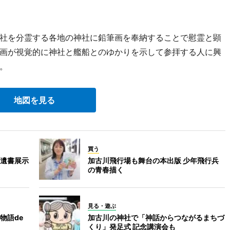
社を分霊する各地の神社に鉛筆画を奉納することで慰霊と顕
画が視覚的に神社と艦船とのゆかりを示して参拝する人に興
。
地図を見る
買う
遺書展示
加古川飛行場も舞台の本出版 少年飛行兵
の青春描く
見る・遊ぶ
物語de
加古川の神社で「神話からつながるまちづ
くり」発足式 記念講演会も