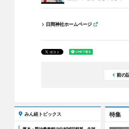
日岡神社ホームページ
前の
みん経トピックス
特集
啄木・賢治青春館で中村誠回顧展 生誕