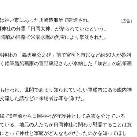
は神戸市にあった川崎造船所で建造され、
［広告］
は同神社の分霊「日岡大神」が祭られていたという。
モン海戦の帰路で米潜水艦の魚雷により撃沈された。
同神社の「義勇奉公之碑」前で宮司と市民など約50人が参列
く鉛筆艦船画家の菅野康紀さんが奉納した「加古」の鉛筆画
も行われ、世間であまり知られていない軍艦内にある艦内神
交流した話などに来場者は耳を傾けた。
縁で5年前から日岡神社が守護神としてみ霊を分けている
ている。地元の人たちが日岡神社に関わり慰霊することは意
にとって神社と軍艦がどんなものだったのかを知ってほし