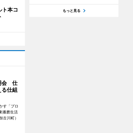
ルト本コ
もっと見る
ト
明会 仕
える仕組
かす「プロ
東播磨生活
加古川町）