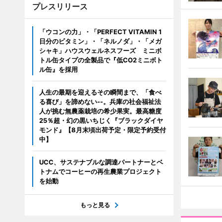
プレスリリース
「ウコンの力」・「PERFECT VITAMIN 1
日分のビタミン」・「ネルノダ」・「メガ
シャキ」ハウスウェルネスフーズ ミニボ
トル缶タイプの全製品で『低CO2ミニボト
ル缶』を採用
人生の最期を迎えるその瞬間まで、「食べ
る喜び」を諦めない--。兵庫の社会福祉法
人が挑む無農薬栽培の希少果実。最高糖度
25％超・幻の黒いちじく『ブラックダイヤ
モンド』【8月末頃出荷予定・限定予約受付
中】
UCC、サステナブルな調達パートナーとベ
トナムでコーヒーの再生農業プロジェクト
を始動
もっと見る