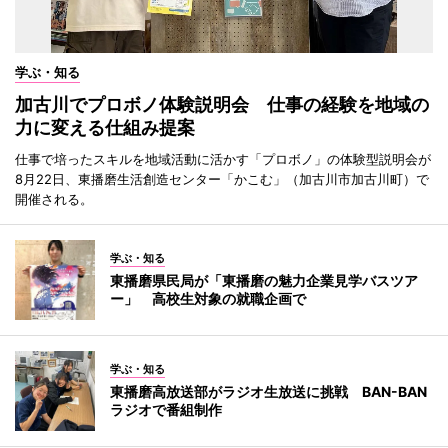
学ぶ・知る
加古川でプロボノ体験説明会 仕事の経験を地域の
力に変える仕組み提案
仕事で培ったスキルを地域活動に活かす「プロボノ」の体験型説明会が
8月22日、東播磨生活創造センター「かこむ」（加古川市加古川町）で
開催される。
学ぶ・知る
東播磨県民局が「東播磨の魅力企業見学バスツア
ー」 高校生対象の就職企画で
学ぶ・知る
東播磨高放送部がラジオ生放送に挑戦 BAN-BAN
ラジオで番組制作