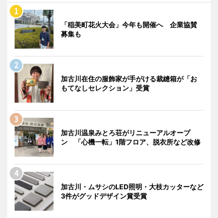
「稲美町花火大会」今年も開催へ 企業協賛
募集も
加古川在住の服飾家が手がける裁縫箱が「お
もてなしセレクション」受賞
加古川温泉みとろ荘がリニューアルオープ
ン 「心機一転」1階フロア、脱衣所など改修
加古川・ムサシのLED照明・大枝カッターなど
3件がグッドデザイン賞受賞