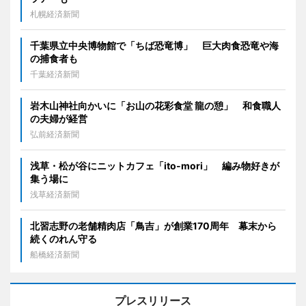
札幌経済新聞
千葉県立中央博物館で「ちば恐竜博」 巨大肉食恐竜や海
の捕食者も
千葉経済新聞
岩木山神社向かいに「お山の花彩食堂 龍の憩」 和食職人
の夫婦が経営
弘前経済新聞
浅草・松が谷にニットカフェ「ito-mori」 編み物好きが
集う場に
浅草経済新聞
北習志野の老舗精肉店「鳥吉」が創業170周年 幕末から
続くのれん守る
船橋経済新聞
プレスリリース