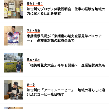
暮らす・働く
加古川でプロボノ体験説明会 仕事の経験を地域の
力に変える仕組み提案
学ぶ・知る
東播磨県民局が「東播磨の魅力企業見学バスツア
ー」 高校生対象の就職企画で
見る・遊ぶ
「稲美町花火大会」今年も開催へ 企業協賛募集も
食べる
加古川に「アーミンコーヒー」 地域の暮らしに溶
け込むコーヒー店目指す