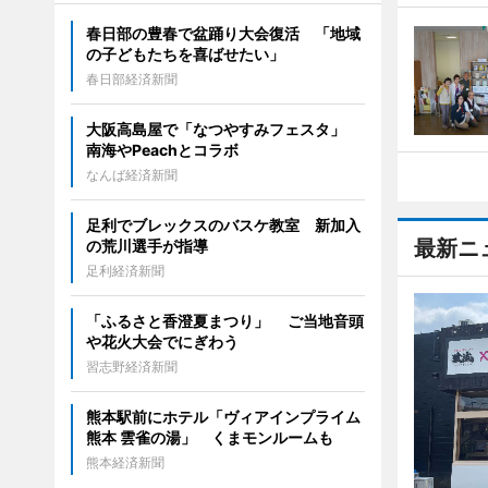
春日部の豊春で盆踊り大会復活 「地域
の子どもたちを喜ばせたい」
春日部経済新聞
大阪高島屋で「なつやすみフェスタ」
南海やPeachとコラボ
なんば経済新聞
足利でブレックスのバスケ教室 新加入
最新ニ
の荒川選手が指導
足利経済新聞
「ふるさと香澄夏まつり」 ご当地音頭
や花火大会でにぎわう
習志野経済新聞
熊本駅前にホテル「ヴィアインプライム
熊本 雲雀の湯」 くまモンルームも
熊本経済新聞