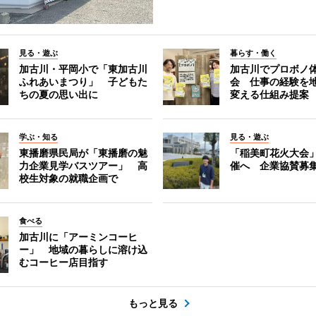
見る・遊ぶ
暮らす・働く
加古川・平岡小で「東加古川
加古川でプロボノ
ふれあいまつり」 子どもた
会 仕事の経験を
ちの夏の思い出に
変える仕組み提案
学ぶ・知る
見る・遊ぶ
東播磨県民局が「東播磨の魅
「稲美町花火大会
力企業見学バスツアー」 高
催へ 企業協賛募
校生対象の就職企画で
食べる
加古川に「アーミンコーヒ
ー」 地域の暮らしに溶け込
むコーヒー店目指す
もっと見る