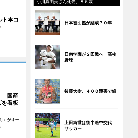
小川真由美さん死去、８６歳
ルト本コ
日本被団協が結成７０年
ト
日南学園が２回戦へ 高校
野球
後藤大樹、４００障害で銀
」 国産
ばを看板
町）がオー
上田綺世は後半途中交代
。
サッカー