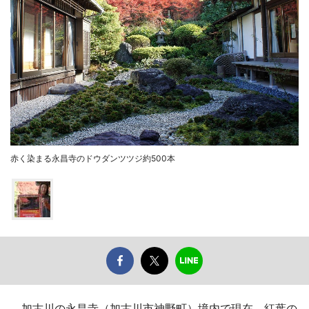
赤く染まる永昌寺のドウダンツツジ約500本
加古川の永昌寺（加古川市神野町）境内で現在、紅葉の