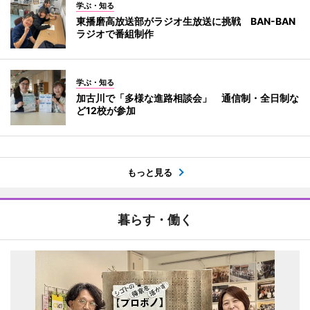
学ぶ・知る
東播磨高放送部がラジオ生放送に挑戦 BAN-BAN
ラジオで番組制作
学ぶ・知る
加古川で「多様な進路相談会」 通信制・全日制な
ど12校が参加
もっと見る
暮らす・働く