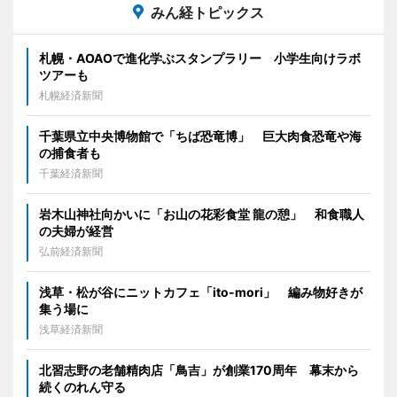
みん経トピックス
札幌・AOAOで進化学ぶスタンプラリー 小学生向けラボ
ツアーも
札幌経済新聞
千葉県立中央博物館で「ちば恐竜博」 巨大肉食恐竜や海
の捕食者も
千葉経済新聞
岩木山神社向かいに「お山の花彩食堂 龍の憩」 和食職人
の夫婦が経営
弘前経済新聞
浅草・松が谷にニットカフェ「ito-mori」 編み物好きが
集う場に
浅草経済新聞
北習志野の老舗精肉店「鳥吉」が創業170周年 幕末から
続くのれん守る