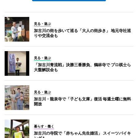
見る・遊ぶ
加古川の街を歩いて巡る「大人の街歩き」 地元寺社巡
りや交流会も
見る・遊ぶ
「加古川青流戦」決勝三番勝負、鶴林寺で プロ棋士ら
大盤解説会も
見る・遊ぶ
加古川・龍泉寺で「子ども文庫」復活 毎週土曜に無料
開放
暮らす・働く
加古川の寺院で「赤ちゃん先生婚活」 スイーツバイキ