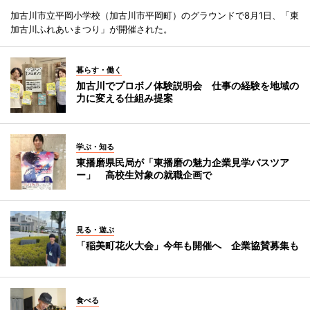
加古川市立平岡小学校（加古川市平岡町）のグラウンドで8月1日、「東
加古川ふれあいまつり」が開催された。
暮らす・働く
加古川でプロボノ体験説明会 仕事の経験を地域の
力に変える仕組み提案
学ぶ・知る
東播磨県民局が「東播磨の魅力企業見学バスツア
ー」 高校生対象の就職企画で
見る・遊ぶ
「稲美町花火大会」今年も開催へ 企業協賛募集も
食べる