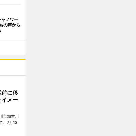
シャノワー
もの声から
も
駅前に移
をイメー
川市加古川
、7月13