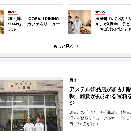
食べる
食べる
加古川に「COSAJI DINING
播磨町のパン店「
9BAN」 カフェをリニュー
ル」が1周年 子ど
アル
「おばけのパン」
もっと見る
買う
アステル洋品店が加古川
転 雑貨があふれる宝箱
ジ
加古川の「アステル洋品店」（加古
町）が移転リニューアルオープンして
日で3カ月がたつ。