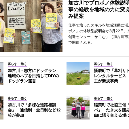
加古川でプロボノ体験説
事の経験を地域の力に変
み提案
仕事で培ったスキルを地域活動に活
ボノ」の体験型説明会が8月22日、
創造センター「かこむ」（加古川市
で開催される。
暮らす・働く
暮らす・働く
加古川・志方にドッグラン
播磨町で「草刈り
地域のハブを目指してDIYの
レンタルサービス
ドッグラン運営
主が新規事業
暮らす・働く
暮らす・働く
加古川で「多様な進路相談
稲美町で社協主催
会」 通信制・全日制など12
バ」 たき火を囲
校が参加
由に語り合える場