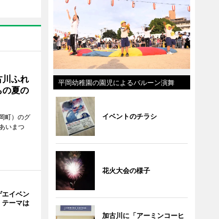
古川ふれ
平岡幼稚園の園児によるバルーン演舞
ちの夏の
イベントのチラシ
岡町）のグ
あいまつ
花火大会の様子
ゲエイベン
」 テーマは
加古川に「アーミンコーヒ