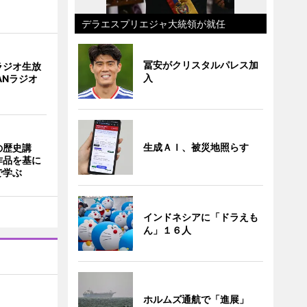
デラエスプリエジャ大統領が就任
冨安がクリスタルパレス加
ラジオ生放
入
ANラジオ
生成ＡＩ、被災地照らす
の歴史講
作品を基に
で学ぶ
インドネシアに「ドラえも
ん」１６人
ホルムズ通航で「進展」