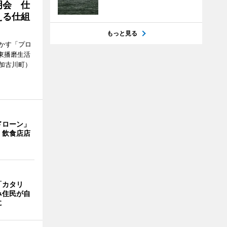
明会 仕
える仕組
もっと見る
かす「プロ
東播磨生活
加古川町）
ドローン」
 飲食店店
「カタリ
み住民が自
に