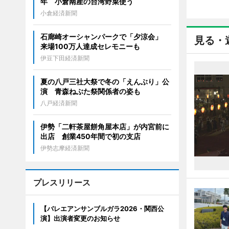
年 小倉南産の台湾野菜使う
小倉経済新聞
石廊崎オーシャンパークで「夕涼会」
見る・
来場100万人達成セレモニーも
伊豆下田経済新聞
夏の八戸三社大祭で冬の「えんぶり」公
演 青森ねぶた祭関係者の姿も
八戸経済新聞
伊勢「二軒茶屋餅角屋本店」が内宮前に
出店 創業450年間で初の支店
伊勢志摩経済新聞
プレスリリース
【バレエアンサンブルガラ2026・関西公
演】出演者変更のお知らせ