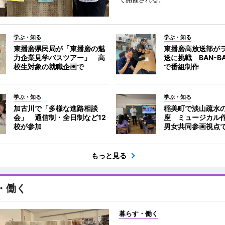
学ぶ・知る
学ぶ・知る
東播磨県民局が「東播磨の魅
東播磨高放送部が
力企業見学バスツアー」 高
送に挑戦 BAN-B
校生対象の就職企画で
で番組制作
学ぶ・知る
学ぶ・知る
加古川で「多様な進路相談
稲美町で淡山疏水
会」 通信制・全日制など12
座 ミュージカル
校が参加
男女共同参画視点
もっと見る
・働く
暮らす・働く