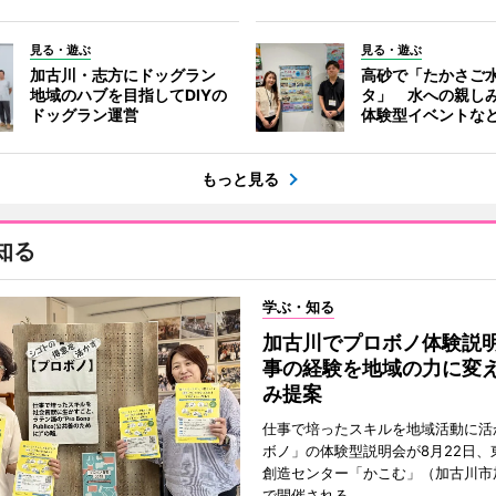
見る・遊ぶ
見る・遊ぶ
加古川・志方にドッグラン
高砂で「たかさご
地域のハブを目指してDIYの
タ」 水への親し
ドッグラン運営
体験型イベントな
もっと見る
知る
学ぶ・知る
加古川でプロボノ体験説
事の経験を地域の力に変
み提案
仕事で培ったスキルを地域活動に活
ボノ」の体験型説明会が8月22日、
創造センター「かこむ」（加古川市
で開催される。