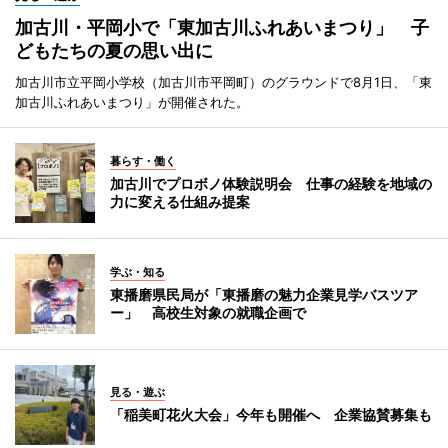
加古川・平岡小で「東加古川ふれあいまつり」 子
どもたちの夏の思い出に
加古川市立平岡小学校（加古川市平岡町）のグラウンドで8月1日、「東
加古川ふれあいまつり」が開催された。
暮らす・働く
加古川でプロボノ体験説明会 仕事の経験を地域の
力に変える仕組み提案
学ぶ・知る
東播磨県民局が「東播磨の魅力企業見学バスツア
ー」 高校生対象の就職企画で
見る・遊ぶ
「稲美町花火大会」今年も開催へ 企業協賛募集も