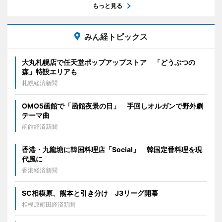
もっと見る
みん経トピックス
大丸札幌店で任天堂ポップアップストア 「どうぶつの
森」特設エリアも
札幌経済新聞
OMO5函館で「函館夜景の日」 手回しオルガンで野外劇
テーマ曲
函館経済新聞
香港・九龍塘に韓国料理店「Social」 韓国定番料理を現
代風に
香港経済新聞
SC相模原、熊本と引き分け J3リーグ開幕
相模原町田経済新聞