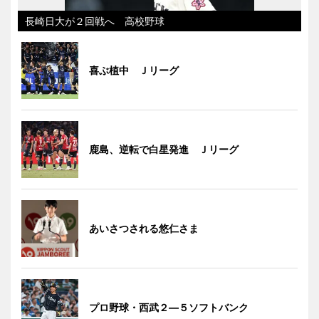
長崎日大が２回戦へ 高校野球
喜ぶ植中 Ｊリーグ
鹿島、逆転で白星発進 Ｊリーグ
あいさつされる悠仁さま
プロ野球・西武２―５ソフトバンク