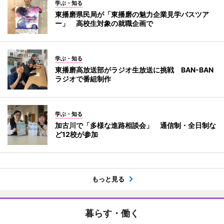
学ぶ・知る
東播磨県民局が「東播磨の魅力企業見学バスツア
ー」 高校生対象の就職企画で
学ぶ・知る
東播磨高放送部がラジオ生放送に挑戦 BAN-BAN
ラジオで番組制作
学ぶ・知る
加古川で「多様な進路相談会」 通信制・全日制な
ど12校が参加
もっと見る
暮らす・働く