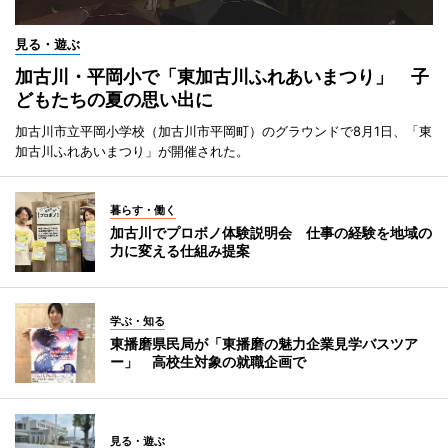
見る・遊ぶ
加古川・平岡小で「東加古川ふれあいまつり」 子
どもたちの夏の思い出に
加古川市立平岡小学校（加古川市平岡町）のグラウンドで8月1日、「東
加古川ふれあいまつり」が開催された。
暮らす・働く
加古川でプロボノ体験説明会 仕事の経験を地域の
力に変える仕組み提案
学ぶ・知る
東播磨県民局が「東播磨の魅力企業見学バスツア
ー」 高校生対象の就職企画で
見る・遊ぶ