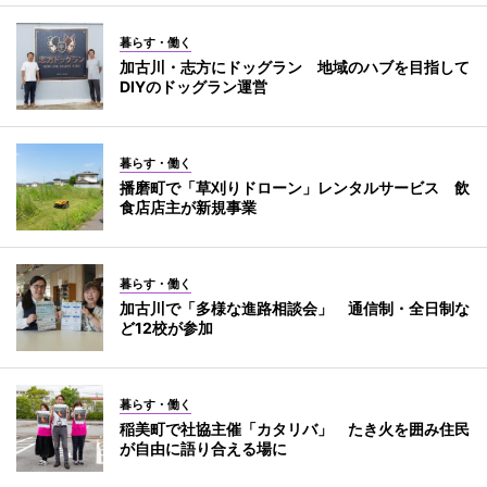
暮らす・働く
加古川・志方にドッグラン 地域のハブを目指して
DIYのドッグラン運営
暮らす・働く
播磨町で「草刈りドローン」レンタルサービス 飲
食店店主が新規事業
暮らす・働く
加古川で「多様な進路相談会」 通信制・全日制な
ど12校が参加
暮らす・働く
稲美町で社協主催「カタリバ」 たき火を囲み住民
が自由に語り合える場に