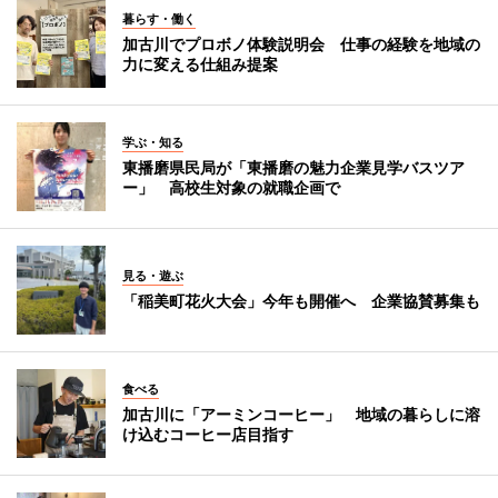
暮らす・働く
加古川でプロボノ体験説明会 仕事の経験を地域の
力に変える仕組み提案
学ぶ・知る
東播磨県民局が「東播磨の魅力企業見学バスツア
ー」 高校生対象の就職企画で
見る・遊ぶ
「稲美町花火大会」今年も開催へ 企業協賛募集も
食べる
加古川に「アーミンコーヒー」 地域の暮らしに溶
け込むコーヒー店目指す