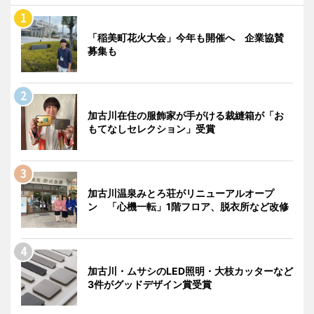
「稲美町花火大会」今年も開催へ 企業協賛
募集も
加古川在住の服飾家が手がける裁縫箱が「お
もてなしセレクション」受賞
加古川温泉みとろ荘がリニューアルオープ
ン 「心機一転」1階フロア、脱衣所など改修
加古川・ムサシのLED照明・大枝カッターなど
3件がグッドデザイン賞受賞