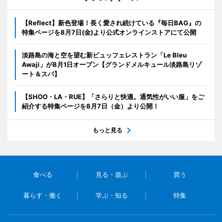
【Reflect】新色登場！長く愛され続けている『毎日BAG』の
特集ページを8月7日(金)より公式オンラインストアにて公開
淡路島の海と空を望む新ビュッフェレストラン「Le Bleu
Awaji」が8月1日オープン【グランドメルキュール淡路島リゾ
ート＆スパ】
【SHOO・LA・RUE】「さらりと快適。通気性がいい服」をご
紹介する特集ページを8月7日（金）より公開！
もっと見る
食べる
見る・遊ぶ
買う
暮らす・働く
学ぶ・知る
特集