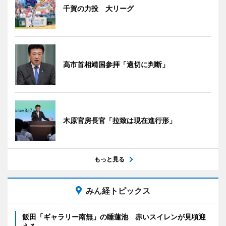
千賀の力投 大リーグ
高市首相靖国参拝「適切に判断」
木原官房長官「拉致は現在進行形」
もっと見る
みん経トピックス
飯田「ギャラリー南無」の睡蓮池 赤いスイレンが見頃迎