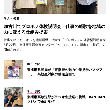
学ぶ・知る
加古川でプロボノ体験説明会 仕事の経験を地域の
力に変える仕組み提案
仕事で培ったスキルを地域活動に活かす「プロボノ」の体験型説明会が
8月22日、東播磨生活創造センター「かこむ」（加古川市加古川町）で
開催される。
学ぶ・知る
東播磨県民局が「東播磨の魅力企業見学バスツア
ー」 高校生対象の就職企画で
学ぶ・知る
東播磨高放送部がラジオ生放送に挑戦 BAN-BAN
ラジオで番組制作