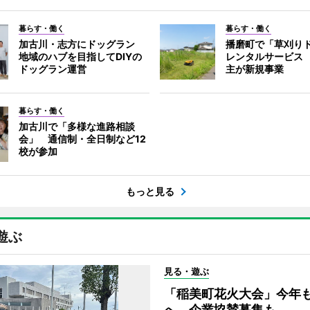
暮らす・働く
暮らす・働く
加古川・志方にドッグラン
播磨町で「草刈り
地域のハブを目指してDIYの
レンタルサービス
ドッグラン運営
主が新規事業
暮らす・働く
加古川で「多様な進路相談
会」 通信制・全日制など12
校が参加
もっと見る
遊ぶ
見る・遊ぶ
「稲美町花火大会」今年
へ 企業協賛募集も