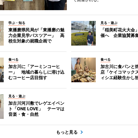
学ぶ・知る
見る・遊ぶ
東播磨県民局が「東播磨の魅
「稲美町花火大会
力企業見学バスツアー」 高
催へ 企業協賛募
校生対象の就職企画で
食べる
食べる
加古川に「アーミンコーヒ
加古川に食パンと
ー」 地域の暮らしに溶け込
店「ケイコマック
むコーヒー店目指す
ィシエ経験生かし
見る・遊ぶ
加古川河川敷でレゲエイベン
ト「ONE LOVE」 テーマは
音楽・食・自然
もっと見る