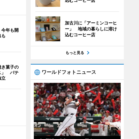
込むコーヒー店
加古川に「アーミンコーヒ
ー」 地域の暮らしに溶け
」今年も開
込むコーヒー店
集も
もっと見る
焼き菓子の
ワールドフォトニュース
ス」 パテ
独立