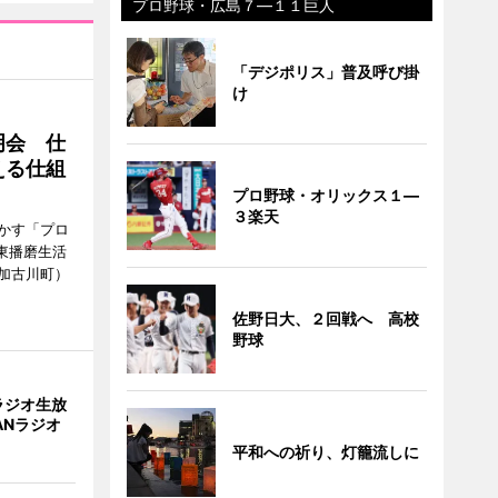
プロ野球・広島７―１１巨人
「デジポリス」普及呼び掛
け
明会 仕
える仕組
プロ野球・オリックス１―
３楽天
かす「プロ
東播磨生活
加古川町）
佐野日大、２回戦へ 高校
野球
ラジオ生放
ANラジオ
平和への祈り、灯籠流しに