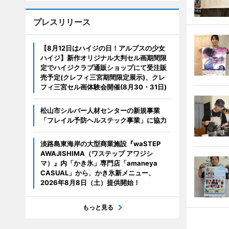
プレスリリース
【8月12日はハイジの日！アルプスの少女
ハイジ】新作オリジナル大判セル画期間限
定でハイジクラブ通販ショップにて受注販
売予定(クレフィ三宮期間限定展示)、クレ
フィ三宮セル画体験会開催(8月30・31日)
松山市シルバー人材センターの新規事業
「フレイル予防ヘルステック事業」に協力
淡路島東海岸の大型商業施設『waSTEP
AWAJISHIMA（ワステップ アワジシ
マ）』内「かき氷」専門店「amaneya
CASUAL」から、かき氷新メニュー、
2026年8月8日（土）提供開始！
もっと見る