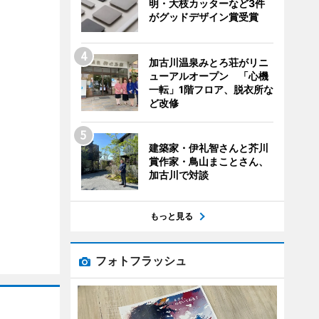
明・大枝カッターなど3件
がグッドデザイン賞受賞
加古川温泉みとろ荘がリニ
ューアルオープン 「心機
一転」1階フロア、脱衣所な
ど改修
建築家・伊礼智さんと芥川
賞作家・鳥山まことさん、
加古川で対談
もっと見る
フォトフラッシュ