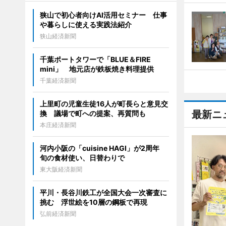
狭山で初心者向けAI活用セミナー 仕事
や暮らしに使える実践法紹介
狭山経済新聞
千葉ポートタワーで「BLUE＆FIRE
mini」 地元店が鉄板焼き料理提供
千葉経済新聞
上里町の児童生徒16人が町長らと意見交
最新ニ
換 議場で町への提案、再質問も
本庄経済新聞
河内小阪の「cuisine HAGI」が2周年
旬の食材使い、日替わりで
東大阪経済新聞
平川・長谷川鉄工が全国大会一次審査に
挑む 浮世絵を10層の鋼板で再現
弘前経済新聞