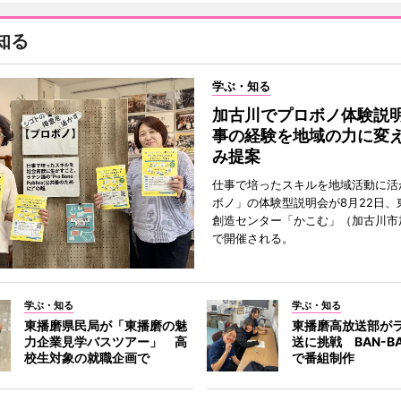
知る
学ぶ・知る
加古川でプロボノ体験説
事の経験を地域の力に変
み提案
仕事で培ったスキルを地域活動に活
ボノ」の体験型説明会が8月22日、
創造センター「かこむ」（加古川市
で開催される。
学ぶ・知る
学ぶ・知る
東播磨県民局が「東播磨の魅
東播磨高放送部が
力企業見学バスツアー」 高
送に挑戦 BAN-B
校生対象の就職企画で
で番組制作