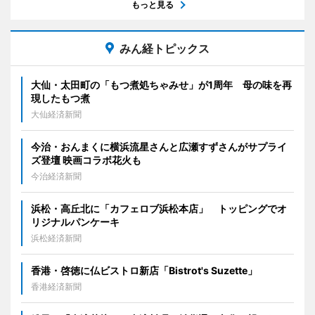
もっと見る
みん経トピックス
大仙・太田町の「もつ煮処ちゃみせ」が1周年 母の味を再
現したもつ煮
大仙経済新聞
今治・おんまくに横浜流星さんと広瀬すずさんがサプライ
ズ登壇 映画コラボ花火も
今治経済新聞
浜松・高丘北に「カフェロブ浜松本店」 トッピングでオ
リジナルパンケーキ
浜松経済新聞
香港・啓徳に仏ビストロ新店「Bistrot's Suzette」
香港経済新聞