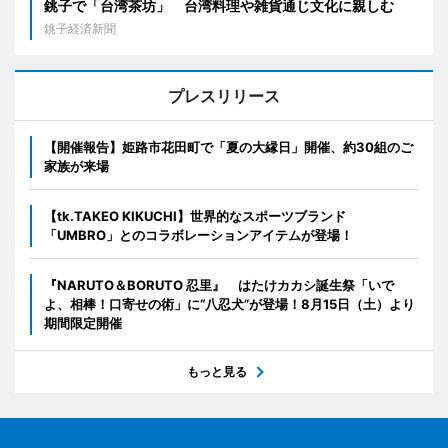
銚子で「台湾茶坊」 台湾料理や雑貨通じ文化に親しむ
銚子経済新聞
プレスリリース
【開催報告】姫路市花田町で「夏の大縁日」開催、約30組のご
家族が来場
【tk.TAKEO KIKUCHI】世界的なスポーツブランド
「UMBRO」とのコラボレーションアイテムが登場！
『NARUTO＆BORUTO 忍里』 はたけカカシ誕生祭「いで
よ、相棒！口寄せの術」に“八忍犬”が登場！8月15日（土）より
期間限定開催
もっと見る