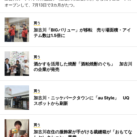
オープンして、7月13日で3カ月がたつ。
買う
加古川「BIGバリュー」が移転 売り場面積・アイ
テム数は1.5倍に
買う
酒かすを活用した焼酎「酒粕焼酎のぐち」 加古川
の企業が発売
買う
加古川・ニッケパークタウンに「au Style」 UQ
スポットから刷新
買う
加古川在住の服飾家が手がける裁縫箱が「おもてな